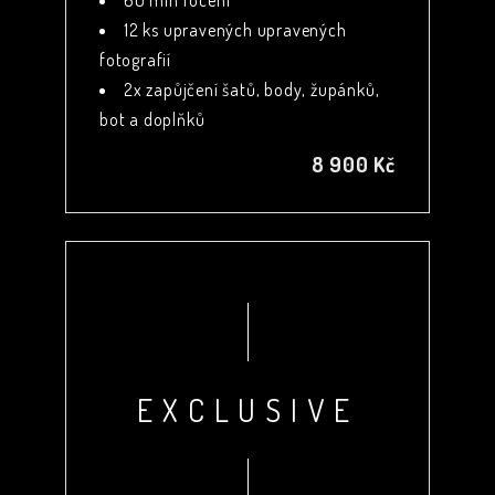
60 min focení
12 ks upravených upravených
fotografií
2x zapůjčení šatů, body, župánků,
bot a doplňků
8 900 Kč
EXCLUSIVE