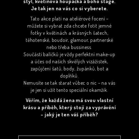
styl, květinová houpačka a boho stage.
Je tak jen na vás co si vyberete.
Tato akce platí na ateliérové focení –
můžete si vybrat zda chcete fotit jemné
fotky v květinách a krásných šatech,
těhotenské, boudoir, glamour, partnerské
nebo třeba bussiness.
Součástí balíčků je vždy perfektní make-up
a účes od našich skvělých vizážistek,
zapůjčení šatů, body, župánků, bot a
doplňků.
Nemusíte se tak starat vůbec o nic – na vás
je jen si užít tento speciální okamžik.
Věřím, že každá žena má svou vlastní
krásu a příběh, který stojí za vyprávění
– jaký je ten váš příběh?