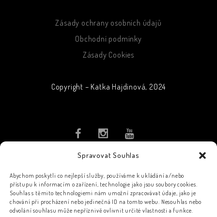
Zásady ochrany osobních údajů
Obchodní podmínky
Zásady Cookies
Copyright – Katka Hajdinová, 2024
Spravovat Souhlas
PŘIHLASTE SE K ODBĚRU
NOVINEK
Abychom poskytli co nejlepší služby, používáme k ukládání a/nebo
přístupu k informacím o zařízení, technologie jako jsou soubory cookies.
Souhlas s těmito technologiemi nám umožní zpracovávat údaje, jako je
chování při procházení nebo jedinečná ID na tomto webu. Nesouhlas nebo
odvolání souhlasu může nepříznivě ovlivnit určité vlastnosti a funkce.