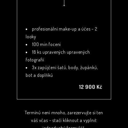
profesionální make-up a účes – 2
looky
100 min focení
18 ks upravených upravených
fotografií
3x zapůjčení šatů, body, župánků,
bot a doplňků
12 900 Kč
Termínů není mnoho, zarezervujte si ten
váš včas – stačí kliknout a vyplnit
jednoduchý formulář.