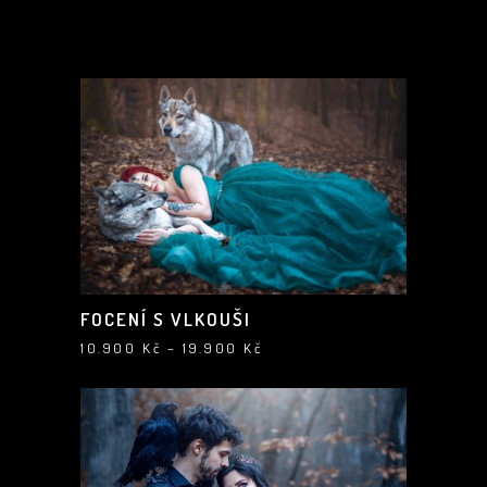
FOCENÍ S VLKOUŠI
Rozpětí
10.900
Kč
–
19.900
Kč
cen:
10.900 Kč
až
19.900 Kč