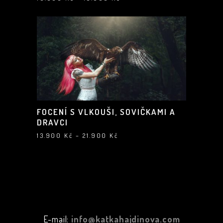
cen:
10.900 Kč
až
19.900 Kč
FOCENÍ S VLKOUŠI, SOVIČKAMI A
DRAVCI
Rozpětí
13.900
Kč
–
21.900
Kč
cen:
13.900 Kč
až
21.900 Kč
E-mail:
info@katkahajdinova.com