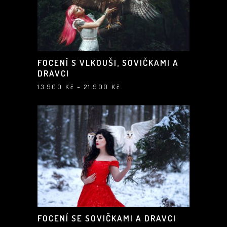
FOCENÍ S VLKOUŠI, SOVIČKAMI A
DRAVCI
Rozpětí
13.900
Kč
–
21.900
Kč
cen:
13.900 Kč
až
21.900 Kč
FOCENÍ SE SOVIČKAMI A DRAVCI