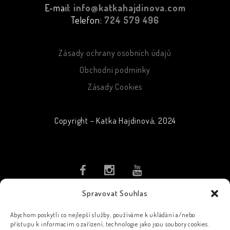
E-mail:
info@katkahajdinova.com
Telefon:
724 579 496
Zásady ochrany osobních údajů
Obchodní podmínky
Zásady Cookies
Copyright – Katka Hajdinová, 2024
Spravovat Souhlas
PŘIHLASTE SE K ODBĚRU
NOVINEK
Abychom poskytli co nejlepší služby, používáme k ukládání a/nebo
přístupu k informacím o zařízení, technologie jako jsou soubory cookies.