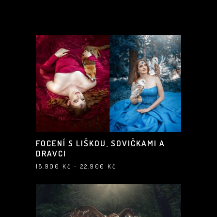
FOCENÍ S LIŠKOU, SOVIČKAMI A
DRAVCI
Rozpětí
18.900
Kč
–
22.900
Kč
cen:
18.900 Kč
až
22.900 Kč