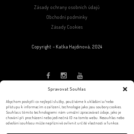
Zásady ochrany osobních údajů
Obchodní podmínky
Zásady Cookies
Copyright – Katka Hajdinová, 2024
Spravovat Souhlas
PŘIHLASTE SE K ODBĚRU
NOVINEK
Abychom poskytli co nejlepší služby, používáme k ukládání a/nebo
přístupu k informacím o zařízení, technologie jako jsou soubory cookies.
Souhlas s těmito technologiemi nám umožní zpracovávat údaje, jako je
chování při procházení nebo jedinečná ID na tomto webu. Nesouhlas nebo
odvolání souhlasu může nepříznivě ovlivnit určité vlastnosti a funkce.