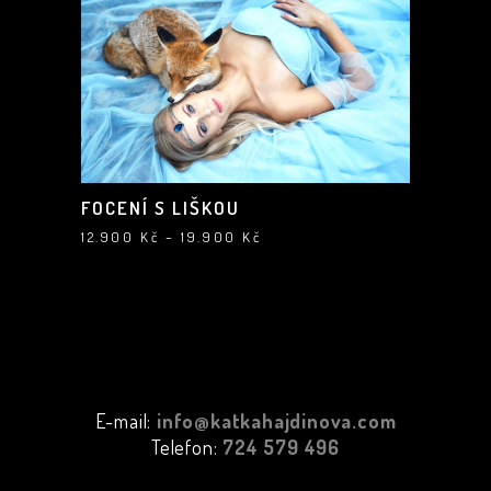
FOCENÍ S LIŠKOU
Rozpětí
12.900
Kč
–
19.900
Kč
cen:
12.900 Kč
až
19.900 Kč
E-mail:
info@katkahajdinova.com
Telefon:
724 579 496