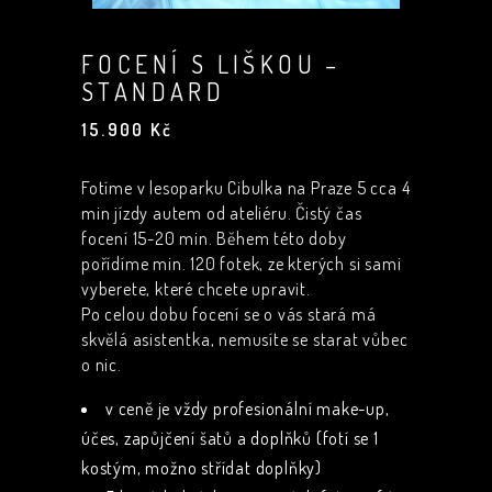
FOCENÍ S LIŠKOU –
STANDARD
15.900
Kč
Fotíme v lesoparku Cibulka na Praze 5 cca 4
min jízdy autem od ateliéru. Čistý čas
focení 15-20 min. Během této doby
pořídíme min. 120 fotek, ze kterých si sami
vyberete, které chcete upravit.
Po celou dobu focení se o vás stará má
skvělá asistentka, nemusíte se starat vůbec
o nic.
v ceně je vždy profesionální make-up,
účes, zapůjčení šatů a doplňků (fotí se 1
kostým, možno střídat doplňky)