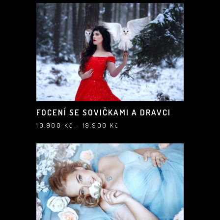
FOCENÍ SE SOVIČKAMI A DRAVCI
Rozpětí
10.900
Kč
–
19.900
Kč
cen:
10.900 Kč
až
19.900 Kč