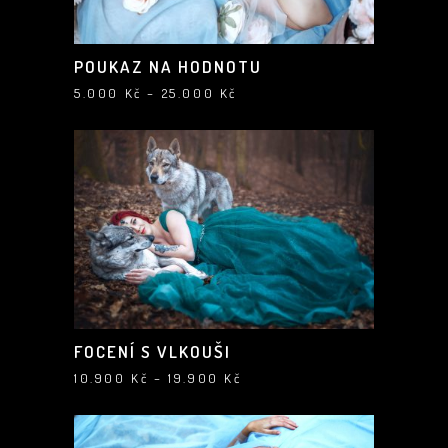
POUKAZ NA HODNOTU
Rozpětí
5.000
Kč
–
25.000
Kč
cen:
5.000 Kč
až
25.000 Kč
FOCENÍ S VLKOUŠI
Rozpětí
10.900
Kč
–
19.900
Kč
cen:
10.900 Kč
až
19.900 Kč