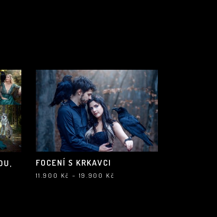
FOCENÍ S KRKAVCI
OU,
Rozpětí
11.900
Kč
–
19.900
Kč
cen:
11.900 Kč
až
19.900 Kč