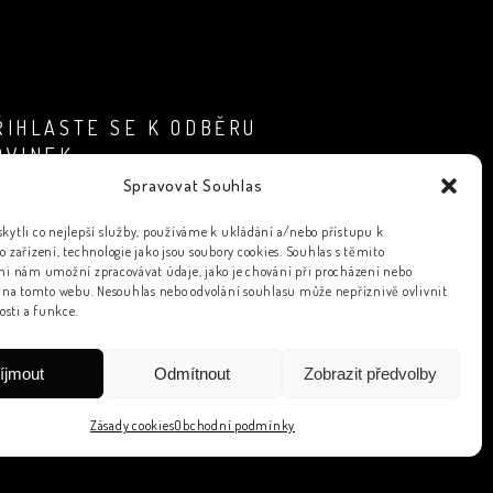
ŘIHLASTE SE K ODBĚRU
OVINEK
Spravovat Souhlas
ytli co nejlepší služby, používáme k ukládání a/nebo přístupu k
 zařízení, technologie jako jsou soubory cookies. Souhlas s těmito
i nám umožní zpracovávat údaje, jako je chování při procházení nebo
 na tomto webu. Nesouhlas nebo odvolání souhlasu může nepříznivě ovlivnit
osti a funkce.
PŘIHLÁSIT K ODBĚRU
íjmout
Odmítnout
Zobrazit předvolby
Zásady cookies
Obchodní podmínky