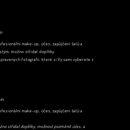
č
in
ofesionální make-up, účes, zapůjčení šatů a
ostým, možno střídat doplňky
pravených fotografií, které si Vy sami vyberete z
in
ofesionální make-up, účes, zapůjčení šatů a
možno střídat doplňky, možnost pozměnit účes, a