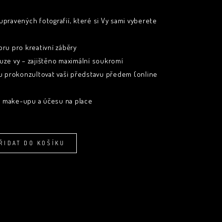
upravených fotografií, které si Vy sami vyberete
oru pro kreativní záběry
uze vy – zajištěno maximální soukromí
 prokonzultovat vaši představu předem (online
 make-upu a účesu na place
Alternative:
ŘIDAT DO KOŠÍKU