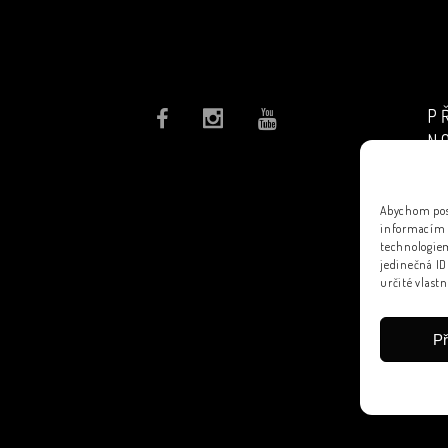
P
N
Abychom posk
informacím o
technologiem
jedinečná ID
určité vlastn
Př