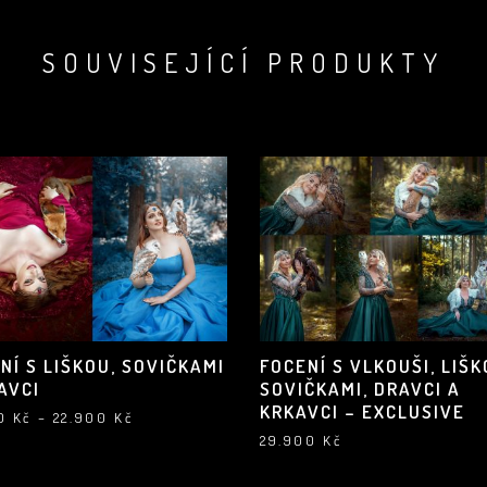
SOUVISEJÍCÍ PRODUKTY
NÍ S LIŠKOU, SOVIČKAMI
FOCENÍ S VLKOUŠI, LIŠK
AVCI
SOVIČKAMI, DRAVCI A
KRKAVCI – EXCLUSIVE
Rozpětí
00
Kč
–
22.900
Kč
cen:
29.900
Kč
18.900 Kč
až
22.900 Kč