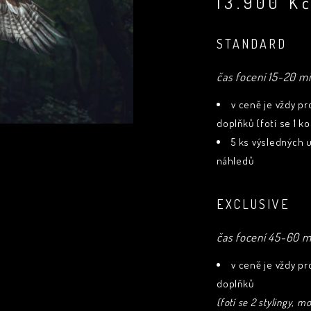
13.900
K
STANDARD
čas focení 15-20 m
v ceně je vždy pr
doplňků (fotí se 1 k
5 ks výsledných u
náhledů
EXCLUSIVE
čas focení 45-60 m
v ceně je vždy pr
doplňků
(fotí se 2 stylingy, 