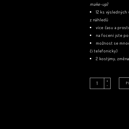
make-up)
12 ks výsledných 
z náhledů
více času a prost
na focení jste po
možnost se mnou
či telefonicky)
2 kostýmy, změna
Quantity
+
P
-