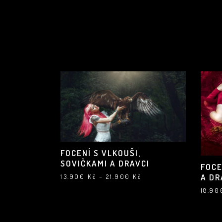
FOCENÍ S VLKOUŠI,
SOVIČKAMI A DRAVCI
FOCE
A DR
Rozpětí
13.900
Kč
–
21.900
Kč
cen:
13.900 Kč
18.9
až
21.900 Kč