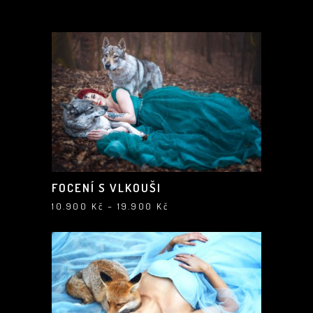
FOCENÍ S VLKOUŠI
Rozpětí
10.900
Kč
–
19.900
Kč
cen:
10.900 Kč
až
19.900 Kč