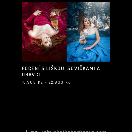
až
22.900 Kč
FOCENÍ S LIŠKOU, SOVIČKAMI A
DRAVCI
Rozpětí
18.900
Kč
–
22.900
Kč
cen:
18.900 Kč
až
22.900 Kč
E-mail:
info@katkahajdinova.com