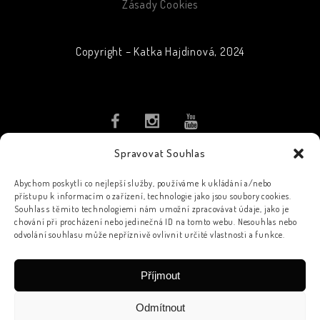
Zásady Cookies
Copyright – Katka Hajdinová, 2024
Spravovat Souhlas
PŘIHLASTE SE K ODBĚRU
NOVINEK
Abychom poskytli co nejlepší služby, používáme k ukládání a/nebo
přístupu k informacím o zařízení, technologie jako jsou soubory cookies.
Souhlas s těmito technologiemi nám umožní zpracovávat údaje, jako je
chování při procházení nebo jedinečná ID na tomto webu. Nesouhlas nebo
odvolání souhlasu může nepříznivě ovlivnit určité vlastnosti a funkce.
Příjmout
PŘIHLÁSIT K ODBĚRU
Odmítnout