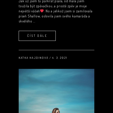
Jak už jsem tu párkrát psala, od mala jsem
toužila být zpěvačkou, a prostě zpěv je moje
největší vášeň
. No a jelikož jsem si zamilovala
píseň Shallow, oslovila jsem svého kamaráda a
skvělého
ČÍST DÁLE
KATKA HAJDINOVÁ
4. 3. 2021